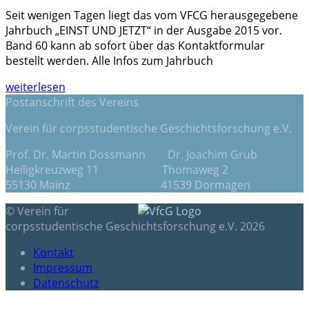
Seit wenigen Tagen liegt das vom VFCG herausgegebene
Jahrbuch „EINST UND JETZT“ in der Ausgabe 2015 vor.
Band 60 kann ab sofort über das Kontaktformular
bestellt werden. Alle Infos zum Jahrbuch
weiterlesen
Postanschrift des Vereins
Verein für corpsstudentische Geschichtsforschung e.V.
Prof. Dr. Martin Dossmann Dr. Joachim Grub
Heiligkreuzweg 11 Thomaweg 2
55130 Mainz 41539 Dormagen
© Verein für
corpsstudentische Geschichtsforschung e.V. 2026
Kontakt
Impressum
Datenschutz