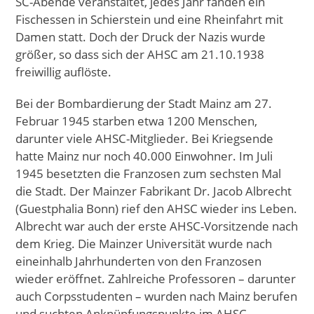
SC-Abende veranstaltet, jedes Jahr fanden ein
Fischessen in Schierstein und eine Rheinfahrt mit
Damen statt. Doch der Druck der Nazis wurde
größer, so dass sich der AHSC am 21.10.1938
freiwillig auflöste.
Bei der Bombardierung der Stadt Mainz am 27.
Februar 1945 starben etwa 1200 Menschen,
darunter viele AHSC-Mitglieder. Bei Kriegsende
hatte Mainz nur noch 40.000 Einwohner. Im Juli
1945 besetzten die Franzosen zum sechsten Mal
die Stadt. Der Mainzer Fabrikant Dr. Jacob Albrecht
(Guestphalia Bonn) rief den AHSC wieder ins Leben.
Albrecht war auch der erste AHSC-Vorsitzende nach
dem Krieg. Die Mainzer Universität wurde nach
eineinhalb Jahrhunderten von den Franzosen
wieder eröffnet. Zahlreiche Professoren – darunter
auch Corpsstudenten – wurden nach Mainz berufen
und suchten Anknüpfungspunkte im AHSC.