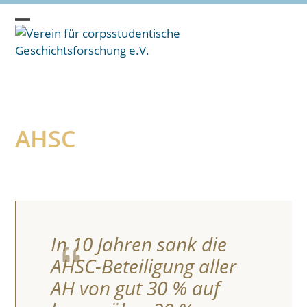
Skip
to
Open
Close
content
mobile
mobile
menu
menu
AHSC
In 10 Jahren sank die
AHSC-Beteiligung aller
AH von gut 30 % auf