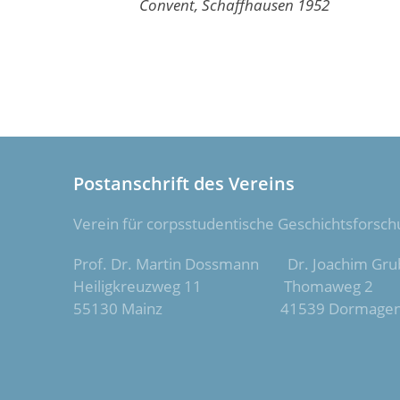
Convent, Schaffhausen 1952
Postanschrift des Vereins
Verein für corpsstudentische Geschichtsforsch
Prof. Dr. Martin Dossmann Dr. Joachim Gru
Heiligkreuzweg 11 Thomaweg 2
55130 Mainz 41539 Dormage