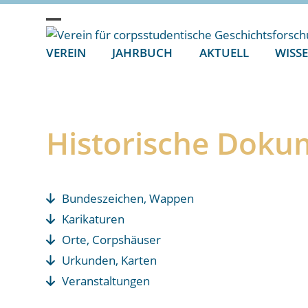
Skip
to
Open
Close
content
VEREIN
JAHRBUCH
AKTUELL
WISS
mobile
mobile
menu
menu
Historische Doku
Bundeszeichen, Wappen
Karikaturen
Orte, Corpshäuser
Urkunden, Karten
Veranstaltungen