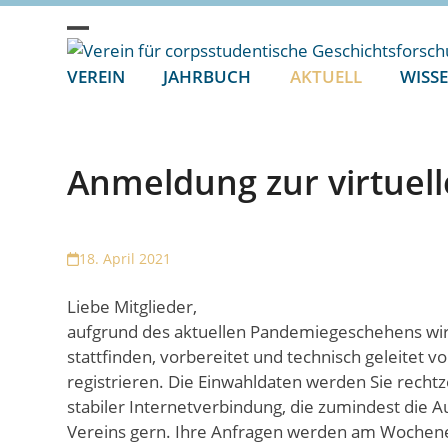
Skip
to
Open
Close
content
VEREIN
JAHRBUCH
AKTUELL
WISS
mobile
mobile
menu
menu
Anmeldung zur virtuel
18. April 2021
Liebe Mitglieder,
aufgrund des aktuellen Pandemiegeschehens wir
stattfinden, vorbereitet und technisch geleitet v
registrieren. Die Einwahldaten werden Sie recht
stabiler Internetverbindung, die zumindest die 
Vereins gern. Ihre Anfragen werden am Wochen