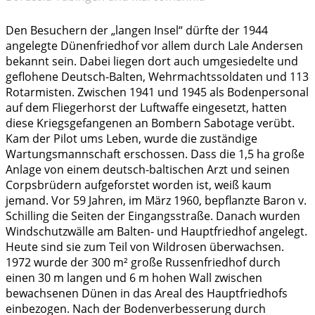
Den Besuchern der „langen Insel“ dürfte der 1944
angelegte Dünenfriedhof vor allem durch Lale Andersen
bekannt sein. Dabei liegen dort auch umgesiedelte und
geflohene Deutsch-Balten, Wehrmachtssoldaten und 113
Rotarmisten. Zwischen 1941 und 1945 als Bodenpersonal
auf dem Fliegerhorst der Luftwaffe eingesetzt, hatten
diese Kriegsgefangenen an Bombern Sabotage verübt.
Kam der Pilot ums Leben, wurde die zuständige
Wartungsmannschaft erschossen. Dass die 1,5 ha große
Anlage von einem deutsch-baltischen Arzt und seinen
Corpsbrüdern aufgeforstet worden ist, weiß kaum
jemand. Vor 59 Jahren, im März 1960, bepflanzte Baron v.
Schilling die Seiten der Eingangsstraße. Danach wurden
Windschutzwälle am Balten- und Hauptfriedhof angelegt.
Heute sind sie zum Teil von Wildrosen überwachsen.
1972 wurde der 300 m² große Russenfriedhof durch
einen 30 m langen und 6 m hohen Wall zwischen
bewachsenen Dünen in das Areal des Hauptfriedhofs
einbezogen. Nach der Bodenverbesserung durch