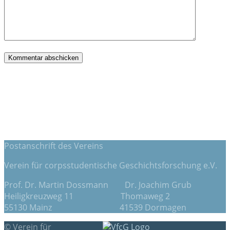
Postanschrift des Vereins
Verein für corpsstudentische Geschichtsforschung e.V.
Prof. Dr. Martin Dossmann Dr. Joachim Grub
Heiligkreuzweg 11 Thomaweg 2
55130 Mainz 41539 Dormagen
© Verein für