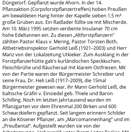
Düngetorf. Gepflanzt wurde Ahorn. In der 14.
Pflanzaktion (Corpsforstpflanzertreffen) hoben Preußen
am bewaldeten Hang hinter der Kapelle sieben 1,5 m³
große Gruben aus. Ein Radlader füllte sie mit Mischerde.
Am 10. März 1995 setzten verdiente Insulaner 70 cm
hohe Edeltannen ein. Zu diesen „Altforstpflanzern“
zählten Pastor Klaus v. Mering, Pastor Torsten Both,
Altbetriebsinspektor Gerhold Leiß (1921–2003) und Herr
Manz von der Lokalzeitung Utkieker. Zum Ausklang in der
Forstpflanzerhütte gab’s kurländischen Speckkuchen,
Fleischbrühe und Räucheraal mit klarem Ostfriesen. Mit
von der Partie waren der Bürgermeister Schreiber und
seine Frau, Dr. Heli Leiß (1917–2009), die 15mal
Bürgermeister gewesen war, ihr Mann Gerhold Leiß, die
baltische Gräfin v. Einsiedel geb. Thiele und Baron
Schilling. Noch im letzten Jahrtausend wurden im
Pflanzgarten vor dem Ehrenmal 200 Birken und 600
Schwarzkiefern gepflanzt. Seit langem erinnern Schilder
an die Kösener Pflanzer, am „Marcomannenhang“ und im
„Preußental“. Aufgestellt wurden sie von der