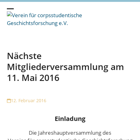
Skip
to
Open
Close
content
mobile
mobile
menu
menu
Nächste
Mitgliederversammlung am
11. Mai 2016
12. Februar 2016
Einladung
Die Jahreshauptversammlung des