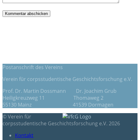
Postanschrift des Vereins
Verein für corpsstudentische Geschichtsforschung e.V.
Prof. Dr. Martin Dossmann Dr. Joachim Grub
Heiligkreuzweg 11 Thomaweg 2
55130 Mainz 41539 Dormagen
© Verein für
corpsstudentische Geschichtsforschung e.V. 2026
Kontakt