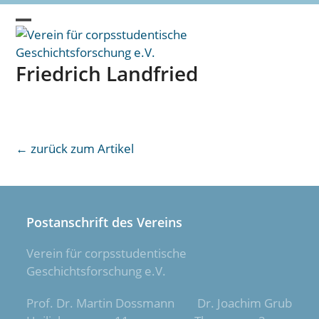
Skip
to
Open
Close
content
mobile
mobile
Friedrich Landfried
menu
menu
← zurück zum Artikel
Postanschrift des Vereins
Verein für corpsstudentische
Geschichtsforschung e.V.
Prof. Dr. Martin Dossmann Dr. Joachim Grub