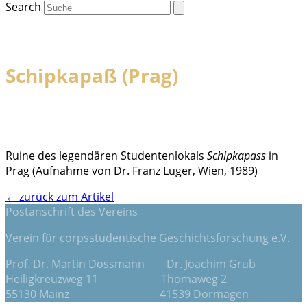
Search
Schipkapaß (Prag)
Ruine des legendären Studentenlokals
Schipkapass
in
Prag (Aufnahme von Dr. Franz Luger, Wien, 1989)
← zurück zum Artikel
Postanschrift des Vereins
Verein für corpsstudentische Geschichtsforschung e.V.
Prof. Dr. Martin Dossmann Dr. Joachim Grub
Heiligkreuzweg 11 Thomaweg 2
55130 Mainz 41539 Dormagen